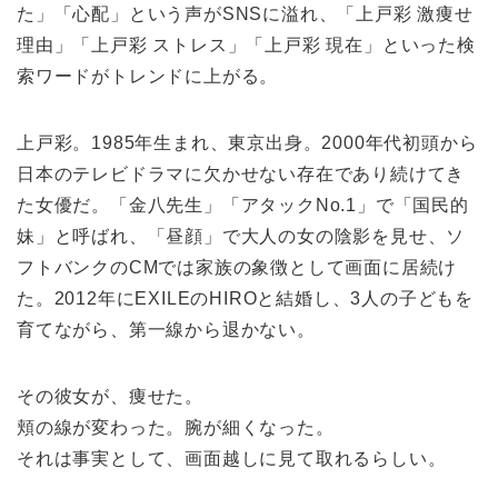
た」「心配」という声がSNSに溢れ、「上戸彩 激痩せ
理由」「上戸彩 ストレス」「上戸彩 現在」といった検
索ワードがトレンドに上がる。
上戸彩。1985年生まれ、東京出身。2000年代初頭から
日本のテレビドラマに欠かせない存在であり続けてき
た女優だ。「金八先生」「アタックNo.1」で「国民的
妹」と呼ばれ、「昼顔」で大人の女の陰影を見せ、ソ
フトバンクのCMでは家族の象徴として画面に居続け
た。2012年にEXILEのHIROと結婚し、3人の子どもを
育てながら、第一線から退かない。
その彼女が、痩せた。
頬の線が変わった。腕が細くなった。
それは事実として、画面越しに見て取れるらしい。