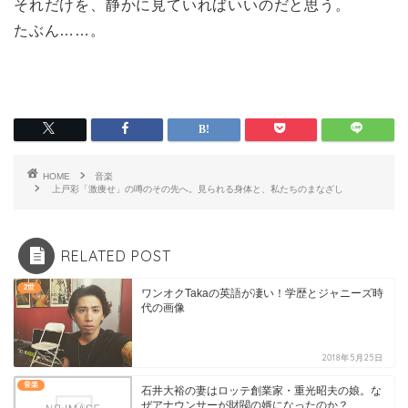
それだけを、静かに見ていればいいのだと思う。
たぶん……。
HOME
音楽
上戸彩「激痩せ」の噂のその先へ。見られる身体と、私たちのまなざし
RELATED POST
2世
ワンオクTakaの英語が凄い！学歴とジャニーズ時
代の画像
2018年5月25日
音楽
石井大裕の妻はロッテ創業家・重光昭夫の娘。な
ぜアナウンサーが財閥の婿になったのか？