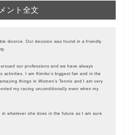
メント全文
le divorce. Our decision was found in a friendly
ng.
pursued our professions and we have always
activities. I am Kimiko’s biggest fan and in the
 amazing things in Women’s Tennis and I am very
pported my racing unconditionally even when my
o in whatever she does in the future as I am sure