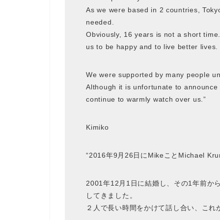
As we were based in 2 countries, Tok
needed.
Obviously, 16 years is not a short time.
us to be happy and to live better lives.
We were supported by many people unt
Although it is unfortunate to announce o
continue to warmly watch over us.”
Kimiko
“2016年9月26日にMikeことMicha
2001年12月1日に結婚し、その1年前
してきました。
２人で長い時間をかけて話し合い、これ