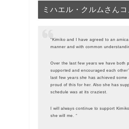
ミハエル・クルムさんコ
“Kimiko and I have agreed to an amicab
manner and with common understandi
Over the last few years we have both 
supported and encouraged each other’s 
last few years she has achieved some
proud of this for her. Also she has su
schedule was at its craziest.
I will always continue to support Kimik
she will me. “