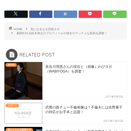
HOME
気になるなる芸能ネタ
劇団EXILE鈴木伸之のプロフィールや彼女やマッチョな筋肉を調査！
RELATED POST
モデル
長谷川理恵さんの現在と（画像）わびヨガ
（WABIYOGA）を調査！
2017年9月9日
スポーツ
武豊の路チュー不倫画像は？不倫夫には佐野量子
の対応がお手本と話題！
2017年11月11日
気になるなる芸能ネタ