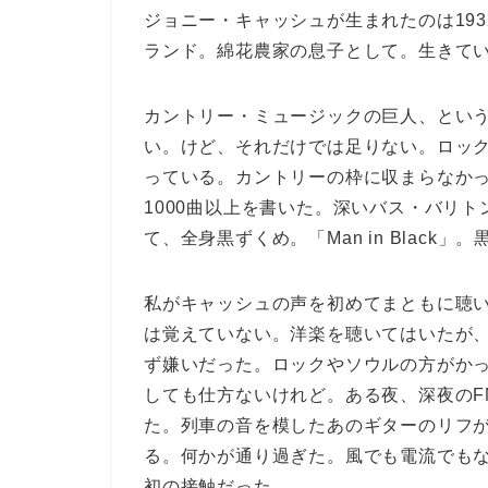
ジョニー・キャッシュが生まれたのは193
ランド。綿花農家の息子として。生きてい
カントリー・ミュージックの巨人、とい
い。けど、それだけでは足りない。ロッ
っている。カントリーの枠に収まらなかっ
1000曲以上を書いた。深いバス・バリ
て、全身黒ずくめ。
「Man in Black」
。
私がキャッシュの声を初めてまともに聴い
は覚えていない。洋楽を聴いてはいたが
ず嫌いだった。ロックやソウルの方がか
しても仕方ないけれど。ある夜、深夜のFM放送か
た。列車の音を模したあのギターのリフ
る。何かが通り過ぎた。風でも電流でも
初の接触だった。