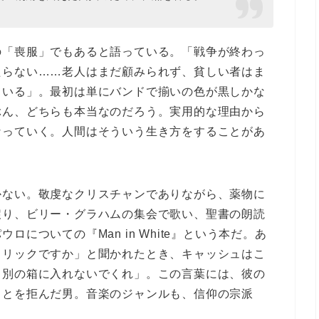
の「喪服」でもあると語っている。「戦争が終わっ
たらない……老人はまだ顧みられず、貧しい者はま
ている」。最初は単にバンドで揃いの色が黒しかな
ぶん、どちらも本当なのだろう。実用的な理由から
なっていく。人間はそういう生き方をすることがあ
かない。敬虔なクリスチャンでありながら、薬物に
戻り、ビリー・グラハムの集会で歌い、聖書の朗読
についての『Man in White』という本だ。あ
トリックですか」と聞かれたとき、キャッシュはこ
。別の箱に入れないでくれ」
。この言葉には、彼の
ことを拒んだ男。音楽のジャンルも、信仰の宗派