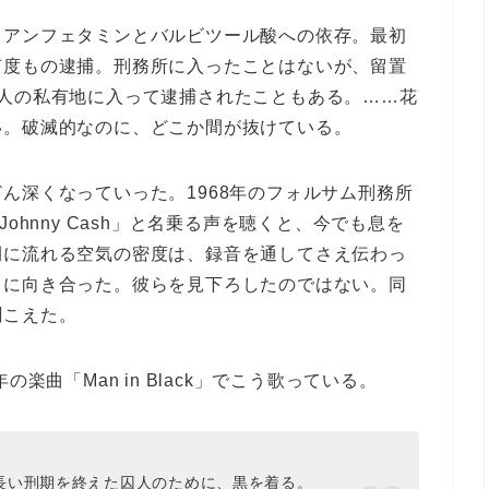
。アンフェタミンとバルビツール酸への依存。最初
何度もの逮捕。刑務所に入ったことはないが、留置
他人の私有地に入って逮捕されたこともある。……花
い。破滅的なのに、どこか間が抜けている。
ん深くなっていった。1968年のフォルサム刑務所
m Johnny Cash」と名乗る声を聴くと、今でも息を
間に流れる空気の密度は、録音を通してさえ伝わっ
ちに向き合った。彼らを見下ろしたのではない。同
聞こえた。
楽曲「Man in Black」でこう歌っている。
長い刑期を終えた囚人のために、黒を着る。