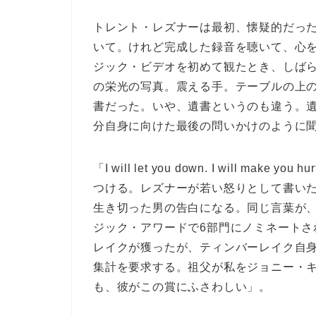
トレント・レズナーは最初、懐疑的だった
いて。けれど完成した録音を聴いて、心
ジック・ビデオを初めて観たとき、しば
の栄光の写真。震える手。テーブルの上
書だった。
いや、遺書というのも違う。
分自身に向けた最後の問いかけのように
「I will let you down. I will 
つける。レズナーが若い怒りとして書いた
生き切った男の告白になる。同じ言葉が、
ジック・アワードで6部門にノミネート
レイクが獲ったが、ティンバーレイク自
集計を要求する。祖父が私をジョニー・
も、彼がこの賞にふさわしい」。