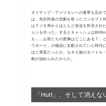
ネイティブ・アメリカンへの連帯も忘れてはなら
は、先住民族の悲劇を歌ったコンセプト作品だった。
はラジオ局からほとんど放送を拒否され
ョンを渋った。するとキャッシュは
Billb
ち……お前たちの度胸はどこにある？」と
ウボーイ」の物語に支配されていた時代
ほど異質だったか。セネカ族のタートル
動が認められたからだ。
「Hurt」、そして消えな