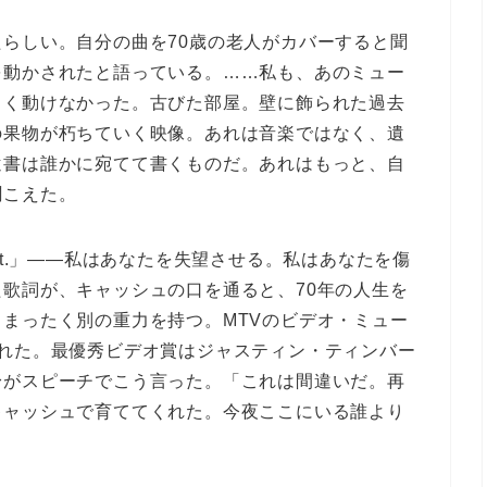
らしい。自分の曲を70歳の老人がカバーすると聞
を動かされたと語っている。……私も、あのミュー
らく動けなかった。古びた部屋。壁に飾られた過去
の果物が朽ちていく映像。
あれは音楽ではなく、遺
遺書は誰かに宛てて書くものだ。あれはもっと、自
聞こえた。
make you hurt.」——私はあなたを失望させる。私はあなたを傷
歌詞が、キャッシュの口を通ると、70年の人生を
まったく別の重力を持つ。MTVのビデオ・ミュー
された。最優秀ビデオ賞はジャスティン・ティンバー
身がスピーチでこう言った。「これは間違いだ。再
キャッシュで育ててくれた。今夜ここにいる誰より