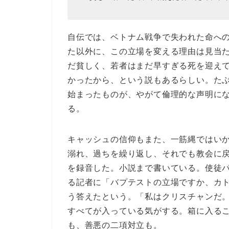
自伝では、ベトナム戦争で失われた命へ
た以外に、この立場を変える理由は見当
だ貧しく、若者はまだ早すぎる死を迎え
かったから、という説もあるらしい。た
始まったものが、やがて倫理的な声明に
る。
キャッシュの信仰もまた、一筋縄ではい
溺れ、過ちを繰り返し、それでも教会に
を録音した。小説まで書いている。使徒パウロ
る記者に「バプテストの立場ですか、カ
う答えたという。
「私はクリスチャンだ
すべてが入っている気がする。箱に入る
も、善悪の二項対立も。