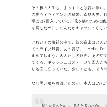
その後の人生も、まっすぐとは言い難い
の妻ヴィヴィアンとの離婚。森林火災。
場には7回入っている。花を摘むために
を摘むために。なんだかキャッシュらし
けれどその暗闘の中で、彼の音楽はどんど
でのライブ録音。あの冒頭、「Hello, I’
止めてしまう。囚人たちの歓声。あの空
てくる。キャッシュはステージで囚人た
じ地面に立っていた。少なくとも、そう
なぜ黒い服を着続けたのか。本人は1971年の
貧しい者のために、飢えた者のために、