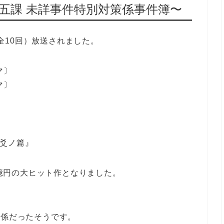
第五課 未詳事件特別対策係事件簿〜
（全10回）放送されました。
マ〕
マ〕
・爻ノ篇』
.9億円の大ヒット作となりました。
関係だったそうです。