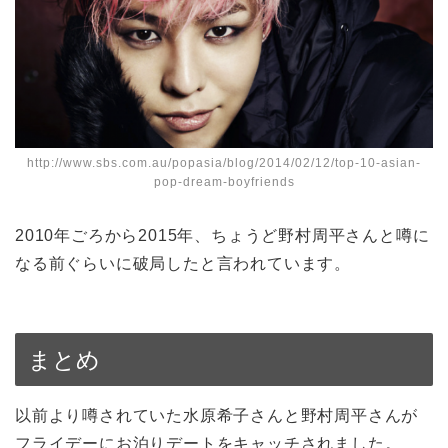
http://www.sbs.com.au/popasia/blog/2014/02/12/top-10-asian-
pop-dream-boyfriends
2010年ごろから2015年、ちょうど野村周平さんと噂に
なる前ぐらいに破局したと言われています。
まとめ
以前より噂されていた水原希子さんと野村周平さんが
フライデーにお泊りデートをキャッチされました。