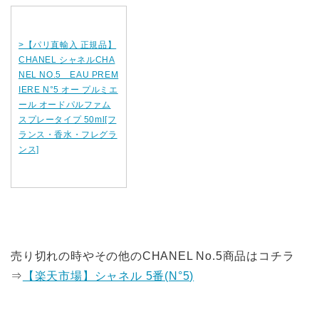
>【パリ直輸入 正規品】
CHANEL シャネルCHA
NEL NO.5 EAU PREM
IERE N°5 オー プルミエ
ール オードパルファム
スプレータイプ 50ml[フ
ランス・香水・フレグラ
ンス]
売り切れの時やその他のCHANEL No.5商品はコチラ
⇒
【楽天市場】シャネル 5番(N°5)