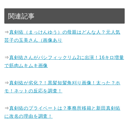
関連記事
⇒
真剣佑（まっけんゆう）の母親はどんな人？元人気
芸子の玉美さん（画像あり
⇒
真剣佑さんがパシフィックリム2に出演！16キロ増量
で筋肉ムキムキ画像
⇒
真剣佑が劣化？！黒髪短髪角刈り画像！太った？ホ
モ！ネットの反応を調査！
⇒
真剣佑のプライベートは？事務所移籍と新田真剣佑
に改名の理由を調査！