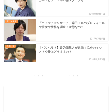
己中エピソードや不倫スクープも
2018年10月4日
アニメネタ
「コノマチ☆リサーチ」岸田メルのプロフィール
や彼女や性格を調査！変態なの？
2017年3月5日
スポーツ
【パワハラ？】貴乃花親方が退職！協会のイジ
メ？今後はどうするの？
2018年9月25日