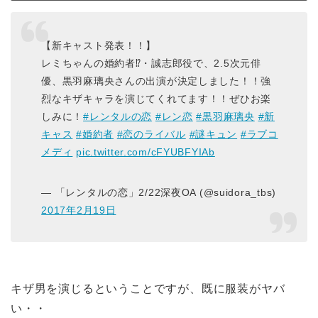
【新キャスト発表！！】
レミちゃんの婚約者⁉︎・誠志郎役で、2.5次元俳
優、黒羽麻璃央さんの出演が決定しました！！強
烈なキザキャラを演じてくれてます！！ぜひお楽
しみに！
#レンタルの恋
#レン恋
#黒羽麻璃央
#新
キャス
#婚約者
#恋のライバル
#謎キュン
#ラブコ
メディ
pic.twitter.com/cFYUBFYIAb
— 「レンタルの恋」2/22深夜OA (@suidora_tbs)
2017年2月19日
キザ男を演じるということですが、既に服装がヤバ
い・・