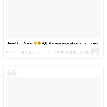
Beautiful Ocean
#海 #ocean #vacation #memories
Miki Andoさん(@miki_m_ando0403)が投稿した写真 –
2016 7月 13 4:00午前 PDT