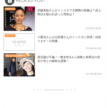
RELATED POST
スポーツ
安藤美姫さんがインスタで大開脚の画像は？炎上
商法を疑われ語った理由は？
2016年10月6日
タレント
小栗旬さんが山田優さんのインスタに登場！頑張
ります！の画像
2016年9月18日
気になるなる芸能ネタ
渡辺謙が不倫！一般女性Aさん画像と南果歩の現
在や杏との確執を調査！
2017年3月29日