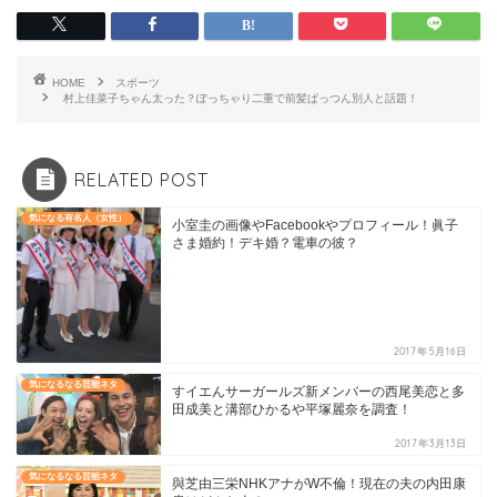
HOME
スポーツ
村上佳菜子ちゃん太った？ぽっちゃり二重で前髪ぱっつん別人と話題！
RELATED POST
気になる有名人（女性）
小室圭の画像やFacebookやプロフィール！眞子
さま婚約！デキ婚？電車の彼？
2017年5月16日
気になるなる芸能ネタ
すイエんサーガールズ新メンバーの西尾美恋と多
田成美と溝部ひかるや平塚麗奈を調査！
2017年3月13日
気になるなる芸能ネタ
與芝由三栄NHKアナがW不倫！現在の夫の内田康