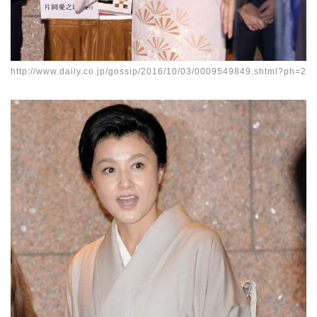
http://www.daily.co.jp/gossip/2016/10/03/0009549849.shtml?ph=2