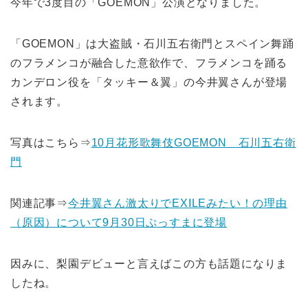
今年で3度目の「GOEMON」公演となりました。
「GOEMON」は大盗賊・石川五右衛門とスペイン舞踊
のフラメンコが融合した意欲作で、フラメンコを踊る
カンデロン役を「タッキー＆翼」の今井翼さんが登場
されます。
写真はこちら⇒
10月花形歌舞伎GOEMON 石川五右衛
門
関連記事⇒
今井翼さん激太りでEXILEみたい！の理由
（原因）について9月30日ぷっすまに登場
因みに、梨園デビューと言えばこの方も話題になりま
したね。