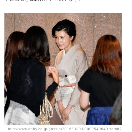
http://www.daily.co.jp/gossip/2016/10/03/0009549849.shtml?