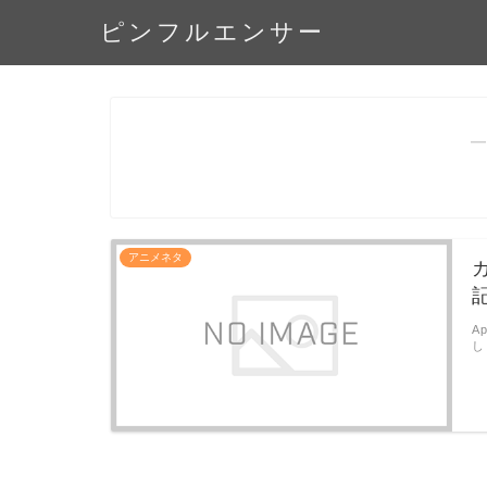
ピンフルエンサー
―
アニメネタ
A
し