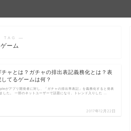
 TAG ―
ゲーム
ガチャとは？ガチャの排出表記義務化とは？表
記してるゲームは何？
ppleがアプリ開発者に対し、「ガチャの排出率表記」を義務化すると発表
ました。 一部のネットユーザーで話題になり、トレンド入りした …
2017年12月22日