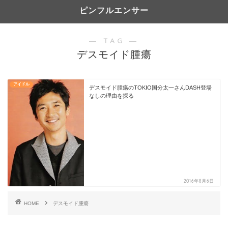
ピンフルエンサー
― TAG ―
デスモイド腫瘍
アイドル
デスモイド腫瘍のTOKIO国分太一さんDASH登場
なしの理由を探る
2016年8月6日
HOME
デスモイド腫瘍