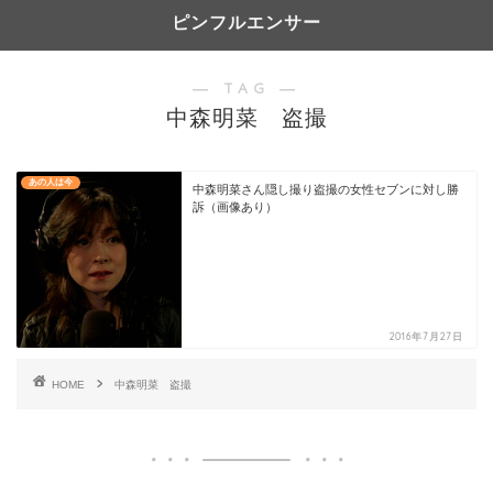
ピンフルエンサー
― TAG ―
中森明菜 盗撮
あの人は今
中森明菜さん隠し撮り盗撮の女性セブンに対し勝
訴（画像あり）
2016年7月27日
HOME
中森明菜 盗撮