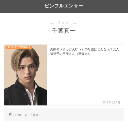
ピンフルエンサー
― TAG ―
千葉真一
気になるなる芸能ネタ
真剣佑（まっけんゆう）の母親はどんな人？元人
気芸子の玉美さん（画像あり
2017年5月9日
HOME
千葉真一