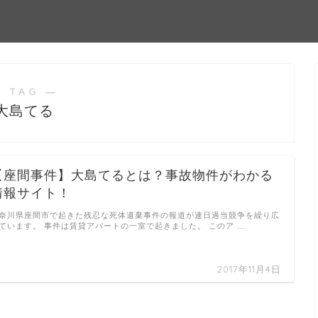
 TAG ―
大島てる
【座間事件】大島てるとは？事故物件がわかる
情報サイト！
奈川県座間市で起きた残忍な死体遺棄事件の報道が連日過当競争を繰り広
ています。 事件は賃貸アパートの一室で起きました。 このア …
2017年11月4日