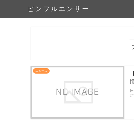
ピンフルエンサー
―
ニュース
神
げ