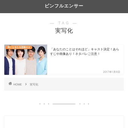
ピンフルエンサー
― TAG ―
実写化
気になるなる芸能ネタ
「あなたのことはそれほど」キャスト決定！あら
すじや画像あり！ネタバレご注意！
2017年1月8日
HOME
実写化