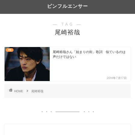
ピンフルエンサー
― TAG ―
尾崎裕哉
2世
尾崎裕哉さん「始まりの街」歌詞 似ているのは
声だけではない
2016年7月17日
HOME
尾崎裕哉