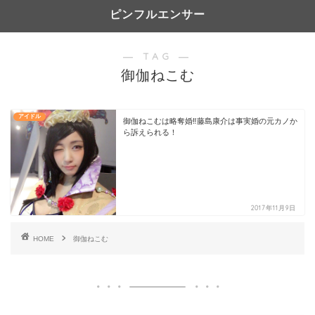
ピンフルエンサー
― TAG ―
御伽ねこむ
アイドル
御伽ねこむは略奪婚‼︎藤島康介は事実婚の元カノか
ら訴えられる！
2017年11月9日
HOME
御伽ねこむ