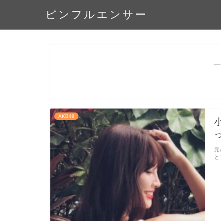
ピンフルエンサー
―
AKB48
元
と