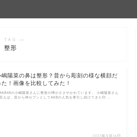
 TAG ―
整形
小嶋陽菜の鼻は整形？昔から彫刻の様な横顔だ
った！画像を比較してみた！
AKB48の小嶋陽菜さんに整形の噂がささやかれています。 小嶋陽菜さん
言えば、昔から神セブンとしてAKBの人気を牽引し続けてきた印 …
2017年9月16日