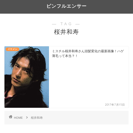
ピンフルエンサー
― TAG ―
桜井和寿
イケメン
ミスチル桜井和寿さん頭髪変化の最新画像！ハゲ
薄毛って本当？！
2017年7月15日
HOME
桜井和寿