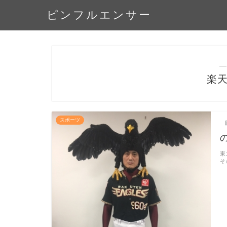
ピンフルエンサー
―
楽
スポーツ
東
そ