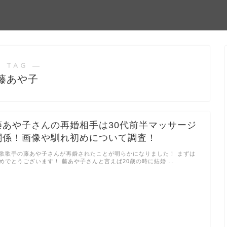
 TAG ―
藤あや子
藤あや子さんの再婚相手は30代前半マッサージ
関係！画像や馴れ初めについて調査！
歌歌手の藤あや子さんが再婚されたことが明らかになりました！ まずは
めでとうございます！ 藤あや子さんと言えば20歳の時に結婚 …