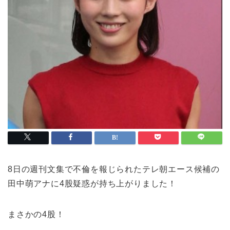
8日の週刊文集で不倫を報じられたテレ朝エース候補の
田中萌アナに4股疑惑が持ち上がりました！
まさかの4股！