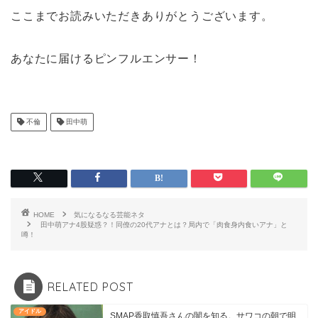
ここまでお読みいただきありがとうございます。
あなたに届けるピンフルエンサー！
不倫
田中萌
HOME
気になるなる芸能ネタ
田中萌アナ4股疑惑？！同僚の20代アナとは？局内で「肉食身内食いアナ」と
噂！
RELATED POST
アイドル
SMAP香取慎吾さんの闇を知る。サワコの朝で明