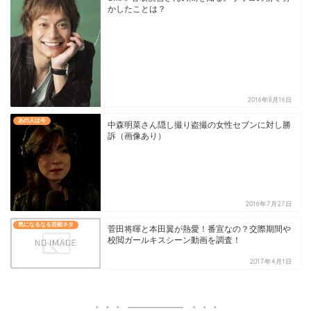
かしたことは？
2016年8月16日
あの人は今
中森明菜さん隠し撮り盗撮の女性セブンに対し勝
訴（画像あり）
2016年7月27日
気になるなる芸能ネタ
菅田将暉と本田翼が熱愛！番宣なの？交際期間や
校閲ガールキスシーン動画を調査！
2017年4月1日