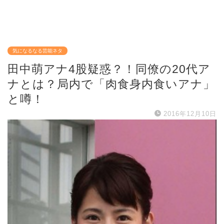
気になるなる芸能ネタ
田中萌アナ4股疑惑？！同僚の20代ア
ナとは？局内で「肉食身内食いアナ」
と噂！
2016年12月10日