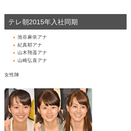
テレ朝2015年入社同期
池谷麻依アナ
紀真耶­アナ
山木翔遥アナ
山崎弘喜アナ
女性陣