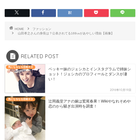
HOME
ファッション
山田孝之さんの身長は？公表されてる169㎝があやしい理由【画像】
RELATED POST
気になるなる芸能ネタ
ベッキー妹のジェシカとインスタグラムで姉妹シ
ョット！ジェシカのプロフィールとダンスが凄
い！
2016年10月19日
気になるなる芸能ネタ
辻岡義堂アナの嫁は鷲尾春果！Wikiやなれそめや
恋のから騒ぎ出演時を調査！