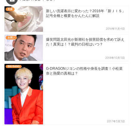
社会
新しい洗濯表示に変わった？2016年「新ＪＩＳ」
記号全種と概要をかんたんに解説
2016年11月4日
お笑い
爆笑問題太田光が新潮社を損害賠償を求めて訴え
た！真実は！？裁判の日程はいつ？
2018年10月5日
BIG BANG
G-DRAGONジヨンの性格や身長を調査！小松菜
奈と熱愛の真相は？
2017年3月3日