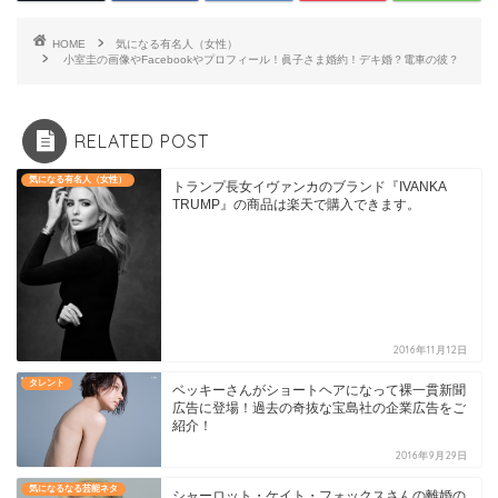
HOME
気になる有名人（女性）
小室圭の画像やFacebookやプロフィール！眞子さま婚約！デキ婚？電車の彼？
RELATED POST
気になる有名人（女性）
トランプ長女イヴァンカのブランド『IVANKA
TRUMP』の商品は楽天で購入できます。
2016年11月12日
タレント
ベッキーさんがショートヘアになって裸一貫新聞
広告に登場！過去の奇抜な宝島社の企業広告をご
紹介！
2016年9月29日
気になるなる芸能ネタ
シャーロット・ケイト・フォックスさんの離婚の