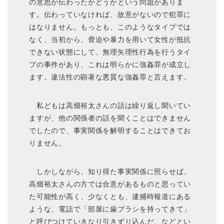
の意思が伝わったかどうかという問題がありま
す。伝わっていなければ、故意がないので犯罪に
はなりません。もっとも、このようなタイプでは
なく、当初から、脅迫や暴力を用いて女性が抵抗
できない状態にして、無理矢理性行為を行うタイ
プの事件があり、これは明らかに強姦罪が成立し
ます。違法性の顕著な悪質な強姦罪と言えます。
私どもは高畑裕太さんの話は繰り返し聞いてい
ますが、他の関係者の話を聞くことはできません
でしたので、事実関係を解明することはできてお
りません。
しかしながら、知り得た事実関係に照らせば、
高畑裕太さんの方では合意があるものと思ってい
た可能性が高く、少なくとも、逮捕時報道にある
ような、電話で「部屋に歯ブラシを持ってきて」
と呼びつけていきなり引きずり込んだ、などとい