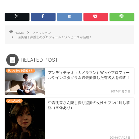
HOME
ファッション
渥美陽子弁護士のプロフィール！ワンピースが話題！
RELATED POST
気になるなる芸能ネタ
アンディチャオ（カメラマン）Wikiやプロフィー
ルやインスタグラム過去撮影した有名人を調査！
2017年1月31日
あの人は今
中森明菜さん隠し撮り盗撮の女性セブンに対し勝
訴（画像あり）
2016年7月27日