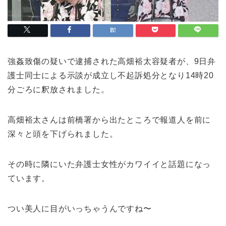
強姦致傷の疑いで逮捕された高畑裕太容疑者が、9日弁
護士同士による示談が成立し不起訴処分となり14時20
分ごろに釈放されました。
高畑裕太さんは前橋署から出たところで報道人を前に
深々と頭を下げられました。
その時に隣にいた弁護士女性がカワイイと話題になっ
ています。
つい美人に目がいっちゃうんですね〜