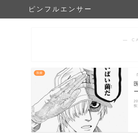
ピンフルエンサー
― C
医療
2
投