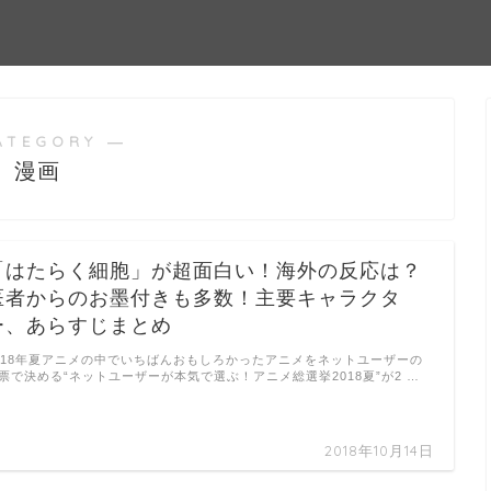
ATEGORY ―
漫画
「はたらく細胞」が超面白い！海外の反応は？
医者からのお墨付きも多数！主要キャラクタ
ー、あらすじまとめ
018年夏アニメの中でいちばんおもしろかったアニメをネットユーザーの
票で決める“ネットユーザーが本気で選ぶ！アニメ総選挙2018夏”が2 …
2018年10月14日