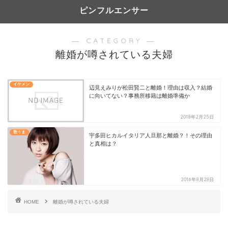
ピンフルエンサー
― CATEGORY ―
離婚が噂されている夫婦
イケメン
辺見えみりが松田賢二と離婚！理由は収入？結婚
に向いてない？事務所移籍は離婚準備か
2018年2月25日
歌うま
宇多田ヒカルイタリア人旦那と離婚？！その理由
と真相は？
2016年8月28日
HOME
離婚が噂されている夫婦