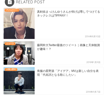
RELATED POST
アクセサリー
真剣佑まっけんゆうさんが仰げば尊しでつけてる
ネックレスはTIFFANY！
2016年8月10日
ニュース
藤岡幹大Twitter最後のツイート｜画像と天体観測
が趣味！？
2018年1月9日
人気上昇中
喪服の星野源「アイデア」MVは新しい自分を表
現「代名詞となる歌にしたい」
2018年9月7日