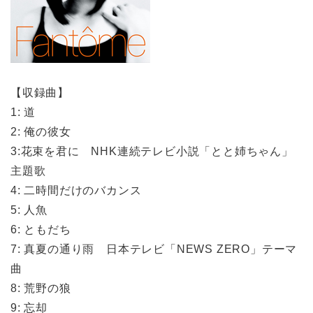
【収録曲】
1: 道
2: 俺の彼女
3:花束を君に NHK連続テレビ小説「とと姉ちゃん」
主題歌
4: 二時間だけのバカンス
5: 人魚
6: ともだち
7: 真夏の通り雨 日本テレビ「NEWS ZERO」テーマ
曲
8: 荒野の狼
9: 忘却