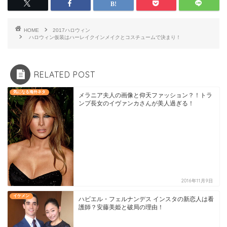
HOME
2017ハロウィン
ハロウィン仮装はハーレイクインメイクとコスチュームで決まり！
RELATED POST
気になる海外ネタ
メラニア夫人の画像と仰天ファッション？！トラ
ンプ長女のイヴァンカさんが美人過ぎる！
2016年11月9日
イケメン
ハビエル・フェルナンデス インスタの新恋人は看
護師？安藤美姫と破局の理由！