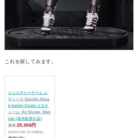
これを探してみます。
ジェスチャーゲーム レ
ディース Suicide Squa
d Harley Quinn コスチ
ューム, As Shown, Med
ium (海外取寄せ品)
25,056円
価格:
(2020/1/30 14:39時点)