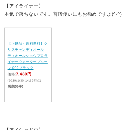
【アイライナー】
本気で落ちないです。普段使いにもお勧めですよ(^-^)
【正規品・送料無料】ク
リスチャンディオール
ディオールショウプロラ
イナーウォータープルー
フ 092ブラック
7,480円
価格:
(2020/1/30 14:35時点)
感想(0件)
【アイシャドウ】