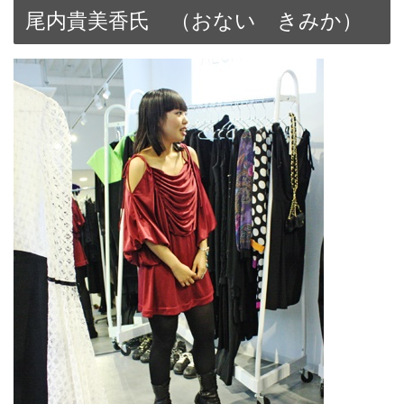
尾内貴美香氏 （おない きみか）