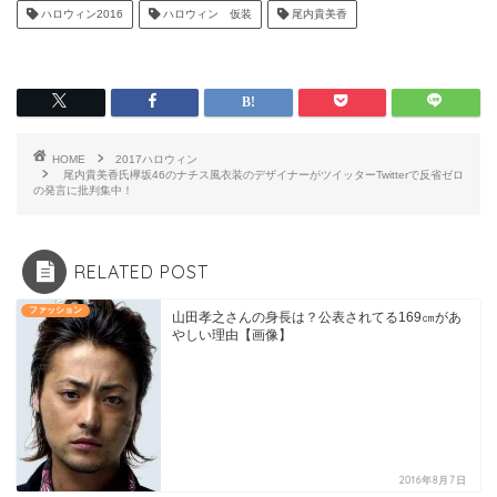
ハロウィン2016
ハロウィン 仮装
尾内貴美香
HOME
2017ハロウィン
尾内貴美香氏欅坂46のナチス風衣装のデザイナーがツイッターTwitterで反省ゼロ
の発言に批判集中！
RELATED POST
ファッション
山田孝之さんの身長は？公表されてる169㎝があ
やしい理由【画像】
2016年8月7日