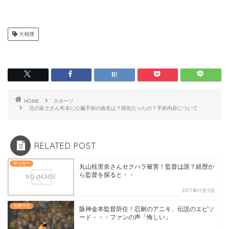
大相撲
HOME
スポーツ
北の富士さん年末に心臓手術の病名は？病気だったの？手術内容について
RELATED POST
サッカー
丸山桂里奈さんセクハラ被害！監督は誰？経歴か
ら監督を探ると・・
2017年11月5日
スポーツ
阪神金本監督辞任！忍耐のアニキ、伝説のエピソ
ード・・・ファンの声「悔しい」