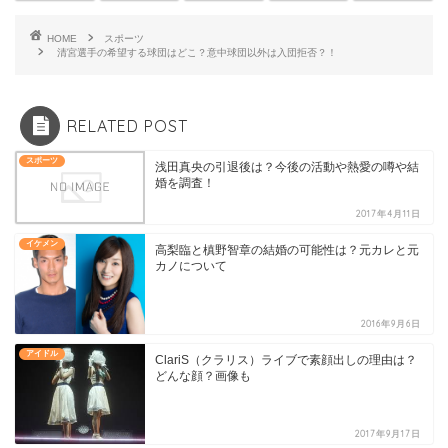
HOME
スポーツ
清宮選手の希望する球団はどこ？意中球団以外は入団拒否？！
RELATED POST
スポーツ
浅田真央の引退後は？今後の活動や熱愛の噂や結
婚を調査！
2017年4月11日
イケメン
高梨臨と槙野智章の結婚の可能性は？元カレと元
カノについて
2016年9月6日
アイドル
ClariS（クラリス）ライブで素顔出しの理由は？
どんな顔？画像も
2017年9月17日