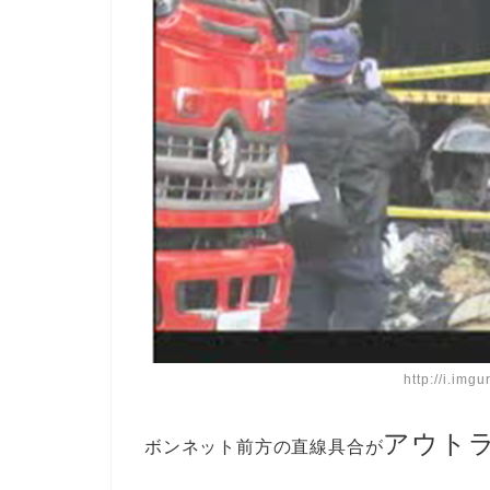
http://i.img
アウト
ボンネット前方の直線具合が