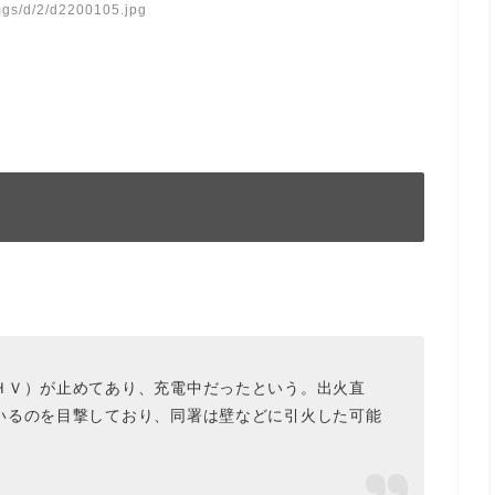
imgs/d/2/d2200105.jpg
ＨＶ）が止めてあり、充電中だったという。
出火直
いるのを目撃
しており、同署は壁などに引火した可能