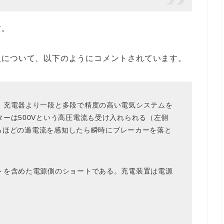
す。
火について、以下のようにコメントされています。
。充電器より一段と多段で精度の高い電気システムを
ターは500Vという高圧電流も受け入れられる（左側
になるほどの過電流を感知したら瞬時にブレーカーを落と
トを含めた電源側のショートである。充電装置は電源