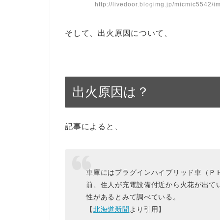
http://livedoor.blogimg.jp/micmic5542/
そして、出火原因について、
出火原因は？
記事によると、
車庫にはプラグインハイブリッド車（Ｐ
前、住人が充電設備付近から火花が出て
性があるとみて調べている。
【
北海道新聞
より引用】