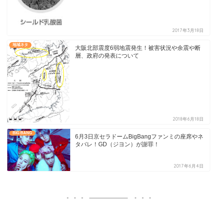
2017年3月18日
地域ネタ
大阪北部震度6弱地震発生！被害状況や余震や断
層、政府の発表について
2018年6月18日
BIG BANG
6月3日京セラドームBigBangファンミの座席やネ
タバレ！GD（ジヨン）が謝罪！
2017年6月4日