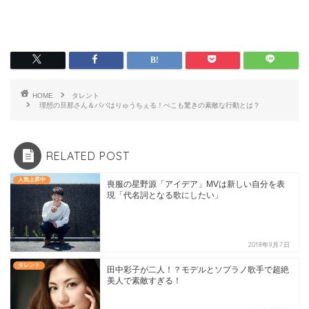
HOME
タレント
理想の旦那さん＆パパはりゅうちぇる！ぺこも驚きの素敵な行動とは？
RELATED POST
人気上昇中
喪服の星野源「アイデア」MVは新しい自分を表
現「代名詞となる歌にしたい」
2018年9月7日
タレント
田中彩子が二人！？モデルとソプラノ歌手で超絶
美人で素敵すぎる！