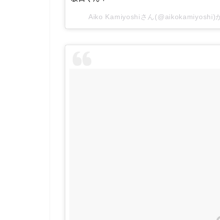
Aiko Kamiyoshiさん(@aikokamiyo