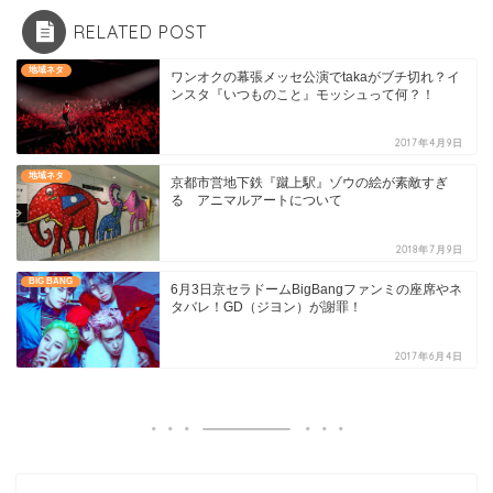
RELATED POST
地域ネタ
ワンオクの幕張メッセ公演でtakaがブチ切れ？イ
ンスタ『いつものこと』モッシュって何？！
2017年4月9日
地域ネタ
京都市営地下鉄『蹴上駅』ゾウの絵が素敵すぎ
る アニマルアートについて
2018年7月9日
BIG BANG
6月3日京セラドームBigBangファンミの座席やネ
タバレ！GD（ジヨン）が謝罪！
2017年6月4日