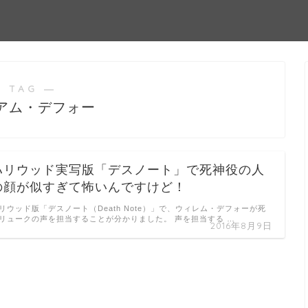
 TAG ―
アム・デフォー
ハリウッド実写版「デスノート」で死神役の人
の顔が似すぎて怖いんですけど！
リウッド版「デスノート（Death Note）」で、ウィレム・デフォーが死
リュークの声を担当することが分かりました。 声を担当する …
2016年8月9日