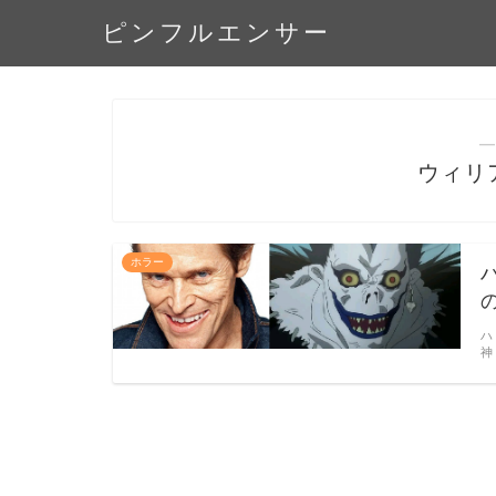
ピンフルエンサー
―
ウィリ
ホラー
ハ
神