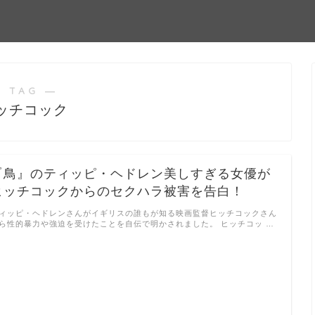
 TAG ―
ッチコック
『鳥』のティッピ・ヘドレン美しすぎる女優が
ヒッチコックからのセクハラ被害を告白！
ィッピ・ヘドレンさんがイギリスの誰もが知る映画監督ヒッチコックさん
ら性的暴力や強迫を受けたことを自伝で明かされました。 ヒッチコッ …