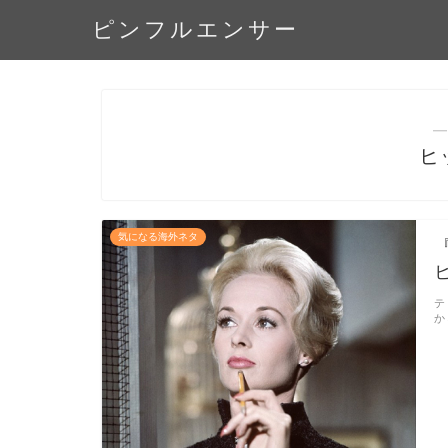
ピンフルエンサー
―
ヒ
気になる海外ネタ
テ
か