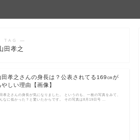
 TAG ―
山田孝之
山田孝之さんの身長は？公表されてる169㎝が
あやしい理由【画像】
田孝之さんの身長が気になりました。 というのも、一枚の写真をみて、
んなに低かった？と驚いたからです。 その写真は8月19日号 …