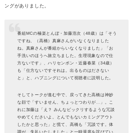
ングがありました。
番組MCの極楽とんぼ・加藤浩次（48歳）は「そう
ですね、（高橋）真麻さんがいなくなりました
ね。真麻さんが番組からいなくなりました」「お
手洗いのほうへ旅立ちました。生理現象なので仕
方ないです」、ハリセンボン・近藤春菜（34歳）
も「仕方ないですそれは。出るものはださない
と」と、ハプニングについて視聴者に説明した。
そしてトークが進む中で、戻ってきた高橋は神妙
な顔で「すいません、ちょっとつわりが…」。こ
れに加藤は「え？ みんなビックリするような冗談
やめてくださいよ。とんでもないカミングアウト
したかと思った」と慌て、高橋も「冗談です。体
調が…失礼いたしました」と一時退席を詫びてい