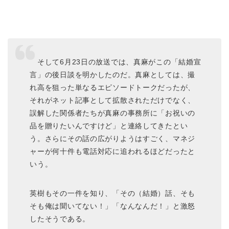
そして6月23日の放送では、真麻がこの「結婚宣
言」の後日談を明かしたのだ。真麻としては、撮
れ高を狙った単なるエピソードトークだったが、
それがネット記事として拡散されただけでなく、
誤解した関係者たちが真麻の事務所に「お祝いの
品を贈りたいんですけど」と連絡してきたとい
う。さらにその話の広がりようはすごく、マネジ
ャーが何十件も電話対応に追われるほどだったと
いう。
英樹もその一件を知り、「その（結婚）話、そも
そも俺は聞いてない！」「なんなんだ！」と激怒
したそうである。