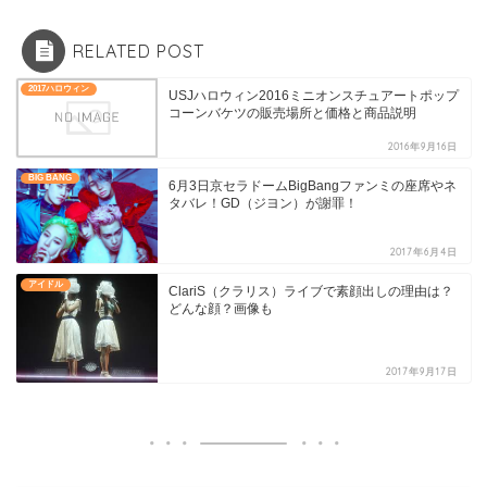
RELATED POST
2017ハロウィン
USJハロウィン2016ミニオンスチュアートポップ
コーンバケツの販売場所と価格と商品説明
2016年9月16日
BIG BANG
6月3日京セラドームBigBangファンミの座席やネ
タバレ！GD（ジヨン）が謝罪！
2017年6月4日
アイドル
ClariS（クラリス）ライブで素顔出しの理由は？
どんな顔？画像も
2017年9月17日