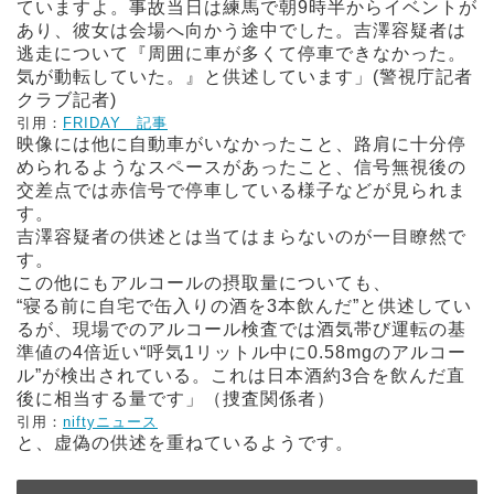
ていますよ。事故当日は練馬で朝9時半からイベントが
あり、彼女は会場へ向かう途中でした。吉澤容疑者は
逃走について『周囲に車が多くて停車できなかった。
気が動転していた。』と供述しています」(警視庁記者
クラブ記者)
引用：
FRIDAY 記事
映像には他に自動車がいなかったこと、路肩に十分停
められるようなスペースがあったこと、信号無視後の
交差点では赤信号で停車している様子などが見られま
す。
吉澤容疑者の供述とは当てはまらないのが一目瞭然で
す。
この他にもアルコールの摂取量についても、
“寝る前に自宅で缶入りの酒を3本飲んだ”と供述してい
るが、現場でのアルコール検査では酒気帯び運転の基
準値の4倍近い“呼気1リットル中に0.58mgのアルコー
ル”が検出されている。これは日本酒約3合を飲んだ直
後に相当する量です」（捜査関係者）
引用：
niftyニュース
と、虚偽の供述を重ねているようです。