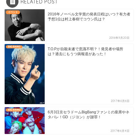
RELATED POST
イベント
2016年ノーベル文学賞の発表日程はいつ？有力者
予想1位は村上春樹でコウン氏は？
2016年9月20日
BIG BANG
T.O.Pが自殺未遂で意識不明？！発見者や場所
は？過去にもうつ病報道があった！
2017年6月6日
BIG BANG
6月3日京セラドームBigBangファンミの座席やネ
タバレ！GD（ジヨン）が謝罪！
2017年6月4日