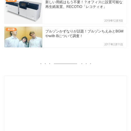
未分類
新しい用紙はもう不要！？オフィスに設置可能な
再生紙装置、RECOTiO「レコティオ」
2018年12月9日
未分類
ブルゾンかずなりが話題！ブルゾンちえみとBGM
やwith Bについて調査！
2017年2月11日