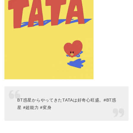
BT惑星からやってきたTATAは好奇心旺盛。#BT惑
星 #超能力 #変身