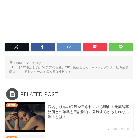
HOME
未分類
【BTS見分け方】V(テテ)の画像、GIF、動画まとめ！マンネ、ダンス、圧倒的歌
唱力・・・意外とクールで四次元な性格！？
RELATED POST
未分類
西内まりやの病気や干されている理由！元芸能事
務所との確執も訴訟問題に発展するかもしれない
理由とは！
2018年12月30日