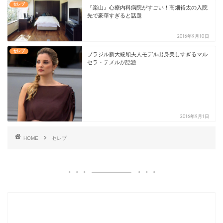
セレブ
『楽山』心療内科病院がすごい！高畑裕太の入院
先で豪華すぎると話題
2016年9月10日
セレブ
ブラジル新大統領夫人モデル出身美しすぎるマル
セラ・テメルが話題
2016年9月1日
HOME
セレブ