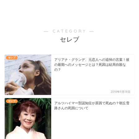
― CATEGORY ―
セレブ
セレブ
アリアナ・グランデ、元恋人への追悼の言葉！彼
の最期へのメッセージとは？死因は結局自殺な
の？
2018年9月18日
セレブ
アルツハイマー型認知症が原因で死ぬの？朝丘雪
路さんの死因について