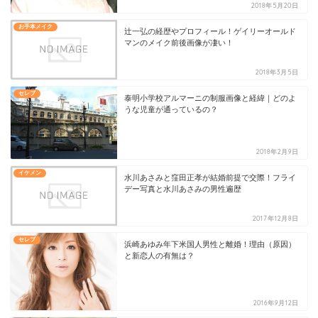
2018年5月20日
お手本メイク
辻一弘の経歴やプロフィール！ゲイリーオールド
マンのメイク前後画像が凄い！
2018年3月5日
セレブ
泰明小学校アルマーニの制服画像と経緯｜どのよ
うな児童が通っているの？
2018年2月9日
イケメン
水川あさみと窪田正孝が結婚前提で交際！フライ
デー写真と水川あさみの男性遍歴
2017年12月8日
セレブ
浜崎あゆみ年下米国人男性と離婚！理由（原因）
と新恋人の有無は？
2016年9月12日