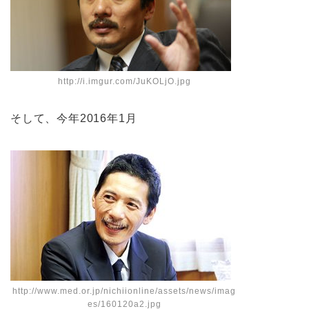
http://i.imgur.com/JuKOLjO.jpg
そして、今年2016年1月
http://www.med.or.jp/nichiionline/assets/news/imag
es/160120a2.jpg