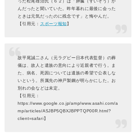
った松尾雄治氏（６２）は「膵臓（すいぞう）が
んだったと聞いていた。昨年暮れに最後に会った
ときは元気だったのに残念です」と悔やんだ。
【引用元：
スポーツ報知
】
故平尾誠二さん（元ラグビー日本代表監督）の葬
儀は、故人と遺族の意向により近親者で行う。ま
た、病名、死因については遺族の希望で公表しな
いという。所属先の神戸製鋼が明らかにした。お
別れの会などは未定。
【引用元：
https://www.google.co.jp/amp/www.asahi.com/a
mp/articles/ASJBP5QBXJBPPTQP00R.html?
client=safari】