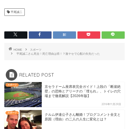
平尾誠二
HOME
スポーツ
平尾誠二さん死去！死亡理由は癌！？激ヤセで心配の矢先だった
RELATED POST
スポーツ
京セラドーム座席表完全ガイド！上段の「断崖絶
壁」の恐怖とアリーナの「埋もれ」、トイレの穴
場まで徹底解説【2026年版】
2016年11月29日
スポーツ
クルム伊達公子さん離婚！ブログコメント全文と
原因（理由）の二人の人生に変化とは？